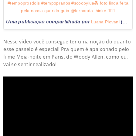
#tempoprosdois #tempopranós #scoobylua💑 foto linda feita
pela nossa querida guia @fernanda_hinke 🚴🏻‍♀️
Uma publicação compartilhada por
(@luapio) em
Luana Piovani
Nesse video você consegue ter uma noção do quanto
esse passeio é especial! Pra quem é apaixonado pelo
filme Meia-noite em Paris, do Woody Allen, como eu,
vai se sentir realizado!