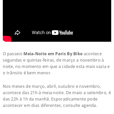
O passeio
Meia-Noite em Paris By Bike
acontece
segundas e quintas-feiras, de março a novembro à
noite, no momento em que a cidade esta mais vazia e
o trânsito é bem menor.
Nos meses de março, abril, outubro e novembro,
acontece das 21h à meia-noite. De maio a setembro, é
das 22h à 1h da manhã. Esporadicamente pode
acontecer em dias diferentes, consulte agenda.