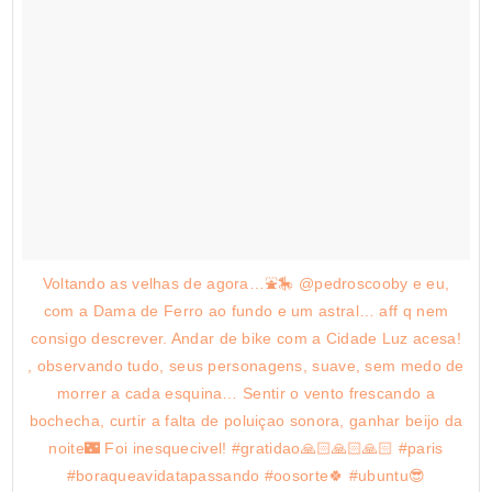
Voltando as velhas de agora…⛲🎠 @pedroscooby e eu,
com a Dama de Ferro ao fundo e um astral… aff q nem
consigo descrever. Andar de bike com a Cidade Luz acesa!
, observando tudo, seus personagens, suave, sem medo de
morrer a cada esquina… Sentir o vento frescando a
bochecha, curtir a falta de poluiçao sonora, ganhar beijo da
noite🌃 Foi inesquecivel! #gratidao🙏🏻🙏🏻🙏🏻 #paris
#boraqueavidatapassando #oosorte🍀 #ubuntu😎